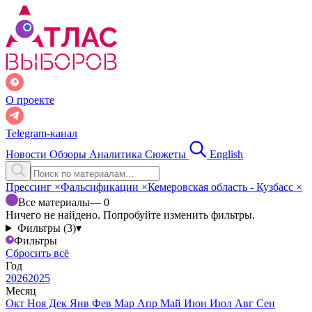
О проекте
Telegram-канал
Новости
Обзоры
Аналитика
Сюжеты
English
Прессинг
×
Фальсификации
×
Кемеровская область - Кузбасс
×
Все материалы
— 0
Ничего не найдено. Попробуйте изменить фильтры.
Фильтры (3)
▾
Фильтры
Сбросить всё
Год
2026
2025
Месяц
Окт
Ноя
Дек
Янв
Фев
Мар
Апр
Май
Июн
Июл
Авг
Сен