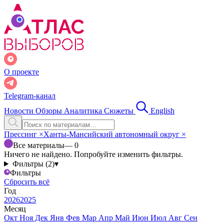
О проекте
Telegram-канал
Новости
Обзоры
Аналитика
Сюжеты
English
Прессинг
×
Ханты-Мансийский автономный округ
×
Все материалы
— 0
Ничего не найдено. Попробуйте изменить фильтры.
Фильтры (2)
▾
Фильтры
Сбросить всё
Год
2026
2025
Месяц
Окт
Ноя
Дек
Янв
Фев
Мар
Апр
Май
Июн
Июл
Авг
Сен