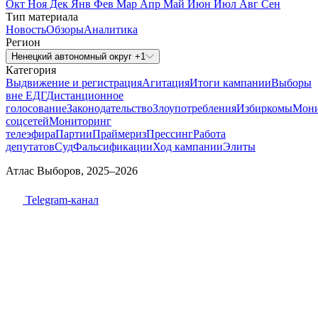
Окт
Ноя
Дек
Янв
Фев
Мар
Апр
Май
Июн
Июл
Авг
Сен
Тип материала
Новость
Обзоры
Аналитика
Регион
Ненецкий автономный округ +1
Категория
Выдвижение и регистрация
Агитация
Итоги кампании
Выборы
вне ЕДГ
Дистанционное
голосование
Законодательство
Злоупотребления
Избиркомы
Мони
соцсетей
Мониторинг
телеэфира
Партии
Праймериз
Прессинг
Работа
депутатов
Суд
Фальсификации
Ход кампании
Элиты
Атлас Выборов, 2025–2026
Telegram-канал