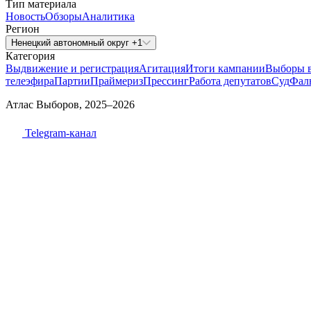
Тип материала
Новость
Обзоры
Аналитика
Регион
Ненецкий автономный округ +1
Категория
Выдвижение и регистрация
Агитация
Итоги кампании
Выборы 
телеэфира
Партии
Праймериз
Прессинг
Работа депутатов
Суд
Фал
Атлас Выборов, 2025–2026
Telegram-канал