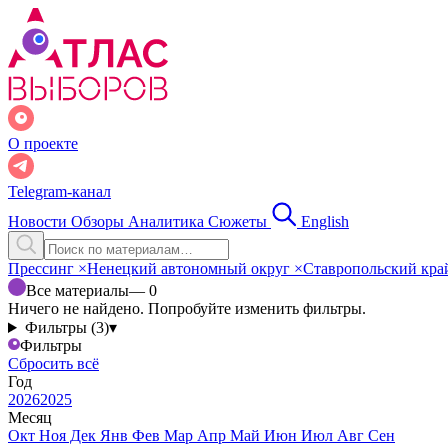
О проекте
Telegram-канал
Новости
Обзоры
Аналитика
Сюжеты
English
Прессинг
×
Ненецкий автономный округ
×
Ставропольский кр
Все материалы
— 0
Ничего не найдено. Попробуйте изменить фильтры.
Фильтры (3)
▾
Фильтры
Сбросить всё
Год
2026
2025
Месяц
Окт
Ноя
Дек
Янв
Фев
Мар
Апр
Май
Июн
Июл
Авг
Сен