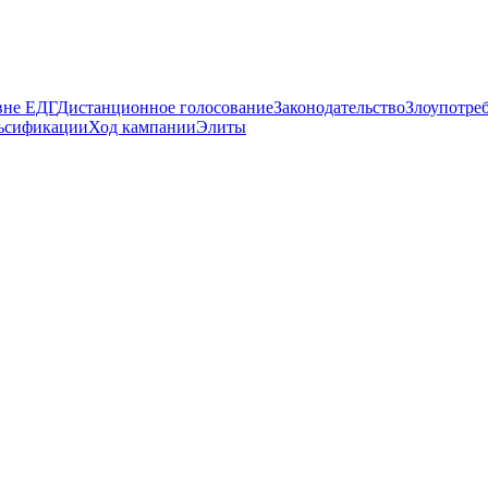
вне ЕДГ
Дистанционное голосование
Законодательство
Злоупотре
ьсификации
Ход кампании
Элиты