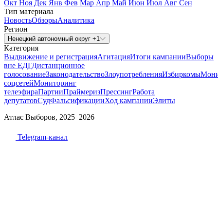
Окт
Ноя
Дек
Янв
Фев
Мар
Апр
Май
Июн
Июл
Авг
Сен
Тип материала
Новость
Обзоры
Аналитика
Регион
Ненецкий автономный округ +1
Категория
Выдвижение и регистрация
Агитация
Итоги кампании
Выборы
вне ЕДГ
Дистанционное
голосование
Законодательство
Злоупотребления
Избиркомы
Мони
соцсетей
Мониторинг
телеэфира
Партии
Праймериз
Прессинг
Работа
депутатов
Суд
Фальсификации
Ход кампании
Элиты
Атлас Выборов, 2025–2026
Telegram-канал