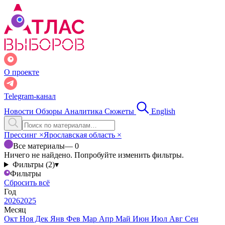
О проекте
Telegram-канал
Новости
Обзоры
Аналитика
Сюжеты
English
Прессинг
×
Ярославская область
×
Все материалы
— 0
Ничего не найдено. Попробуйте изменить фильтры.
Фильтры (2)
▾
Фильтры
Сбросить всё
Год
2026
2025
Месяц
Окт
Ноя
Дек
Янв
Фев
Мар
Апр
Май
Июн
Июл
Авг
Сен