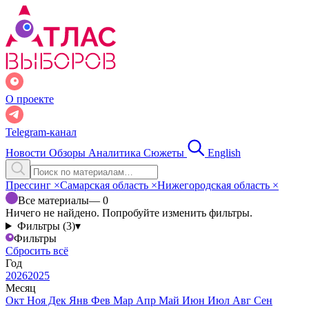
О проекте
Telegram-канал
Новости
Обзоры
Аналитика
Сюжеты
English
Прессинг
×
Самарская область
×
Нижегородская область
×
Все материалы
— 0
Ничего не найдено. Попробуйте изменить фильтры.
Фильтры (3)
▾
Фильтры
Сбросить всё
Год
2026
2025
Месяц
Окт
Ноя
Дек
Янв
Фев
Мар
Апр
Май
Июн
Июл
Авг
Сен