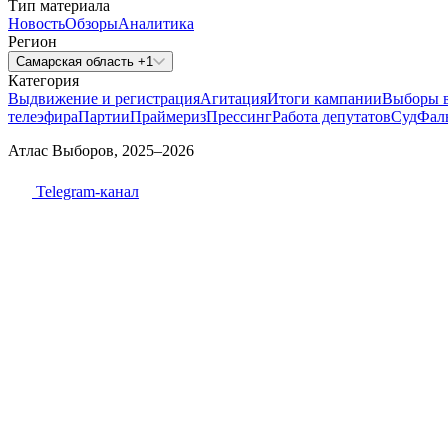
Тип материала
Новость
Обзоры
Аналитика
Регион
Самарская область +1
Категория
Выдвижение и регистрация
Агитация
Итоги кампании
Выборы 
телеэфира
Партии
Праймериз
Прессинг
Работа депутатов
Суд
Фал
Атлас Выборов, 2025–2026
Telegram-канал