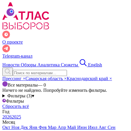
О проекте
Telegram-канал
Новости
Обзоры
Аналитика
Сюжеты
English
Прессинг
×
Самарская область
×
Краснодарский край
×
Все материалы
— 0
Ничего не найдено. Попробуйте изменить фильтры.
Фильтры (3)
▾
Фильтры
Сбросить всё
Год
2026
2025
Месяц
Окт
Ноя
Дек
Янв
Фев
Мар
Апр
Май
Июн
Июл
Авг
Сен