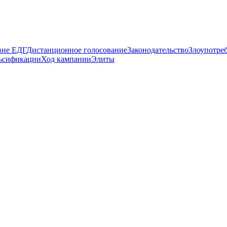
вне ЕДГ
Дистанционное голосование
Законодательство
Злоупотре
ьсификации
Ход кампании
Элиты