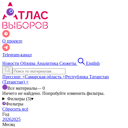
О проекте
Telegram-канал
Новости
Обзоры
Аналитика
Сюжеты
English
Прессинг
×
Самарская область
×
Республика Татарстан
(Татарстан)
×
Все материалы
— 0
Ничего не найдено. Попробуйте изменить фильтры.
Фильтры (3)
▾
Фильтры
Сбросить всё
Год
2026
2025
Месяц