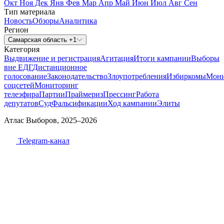
Окт
Ноя
Дек
Янв
Фев
Мар
Апр
Май
Июн
Июл
Авг
Сен
Тип материала
Новость
Обзоры
Аналитика
Регион
Самарская область +1
Категория
Выдвижение и регистрация
Агитация
Итоги кампании
Выборы
вне ЕДГ
Дистанционное
голосование
Законодательство
Злоупотребления
Избиркомы
Мони
соцсетей
Мониторинг
телеэфира
Партии
Праймериз
Прессинг
Работа
депутатов
Суд
Фальсификации
Ход кампании
Элиты
Атлас Выборов, 2025–2026
Telegram-канал