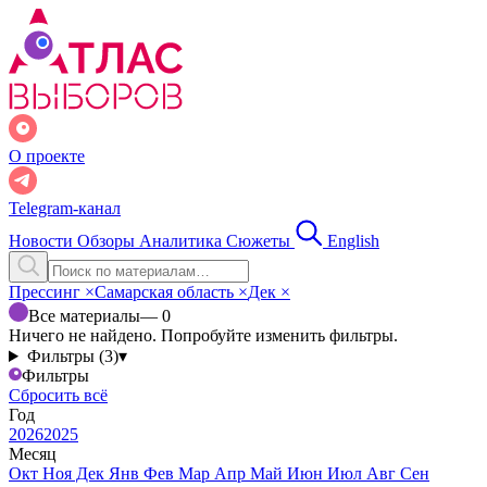
О проекте
Telegram-канал
Новости
Обзоры
Аналитика
Сюжеты
English
Прессинг
×
Самарская область
×
Дек
×
Все материалы
— 0
Ничего не найдено. Попробуйте изменить фильтры.
Фильтры (3)
▾
Фильтры
Сбросить всё
Год
2026
2025
Месяц
Окт
Ноя
Дек
Янв
Фев
Мар
Апр
Май
Июн
Июл
Авг
Сен