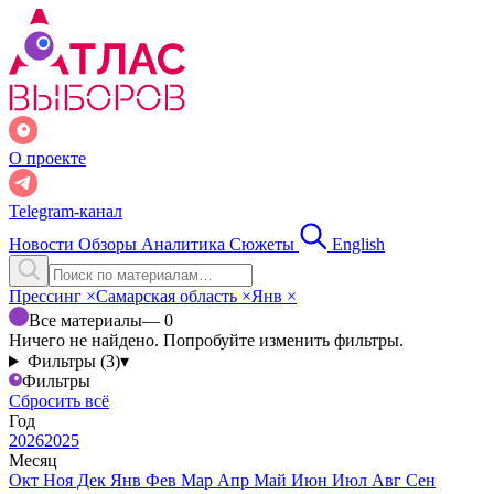
О проекте
Telegram-канал
Новости
Обзоры
Аналитика
Сюжеты
English
Прессинг
×
Самарская область
×
Янв
×
Все материалы
— 0
Ничего не найдено. Попробуйте изменить фильтры.
Фильтры (3)
▾
Фильтры
Сбросить всё
Год
2026
2025
Месяц
Окт
Ноя
Дек
Янв
Фев
Мар
Апр
Май
Июн
Июл
Авг
Сен