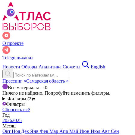
О проекте
Telegram-канал
Новости
Обзоры
Аналитика
Сюжеты
English
Прессинг
×
Самарская область
×
Все материалы
— 0
Ничего не найдено. Попробуйте изменить фильтры.
Фильтры (2)
▾
Фильтры
Сбросить всё
Год
2026
2025
Месяц
Окт
Ноя
Дек
Янв
Фев
Мар
Апр
Май
Июн
Июл
Авг
Сен