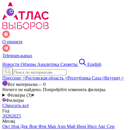
О проекте
Telegram-канал
Новости
Обзоры
Аналитика
Сюжеты
English
Прессинг
×
Ростовская область
×
Республика Саха (Якутия)
×
Все материалы
— 0
Ничего не найдено. Попробуйте изменить фильтры.
Фильтры (3)
▾
Фильтры
Сбросить всё
Год
2026
2025
Месяц
Окт
Ноя
Дек
Янв
Фев
Мар
Апр
Май
Июн
Июл
Авг
Сен