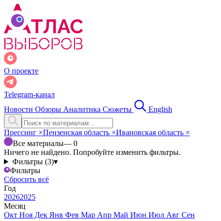
О проекте
Telegram-канал
Новости
Обзоры
Аналитика
Сюжеты
English
Прессинг
×
Пензенская область
×
Ивановская область
×
Все материалы
— 0
Ничего не найдено. Попробуйте изменить фильтры.
Фильтры (3)
▾
Фильтры
Сбросить всё
Год
2026
2025
Месяц
Окт
Ноя
Дек
Янв
Фев
Мар
Апр
Май
Июн
Июл
Авг
Сен