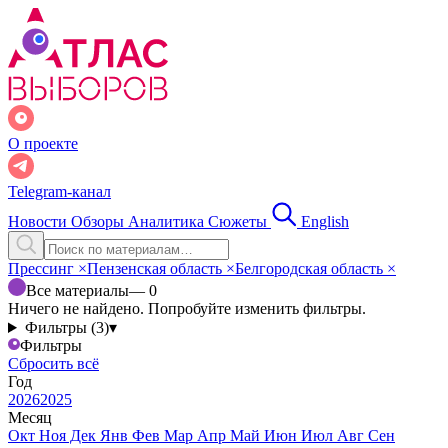
О проекте
Telegram-канал
Новости
Обзоры
Аналитика
Сюжеты
English
Прессинг
×
Пензенская область
×
Белгородская область
×
Все материалы
— 0
Ничего не найдено. Попробуйте изменить фильтры.
Фильтры (3)
▾
Фильтры
Сбросить всё
Год
2026
2025
Месяц
Окт
Ноя
Дек
Янв
Фев
Мар
Апр
Май
Июн
Июл
Авг
Сен