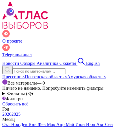
О проекте
Telegram-канал
Новости
Обзоры
Аналитика
Сюжеты
English
Прессинг
×
Пензенская область
×
Амурская область
×
Все материалы
— 0
Ничего не найдено. Попробуйте изменить фильтры.
Фильтры (3)
▾
Фильтры
Сбросить всё
Год
2026
2025
Месяц
Окт
Ноя
Дек
Янв
Фев
Мар
Апр
Май
Июн
Июл
Авг
Сен