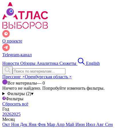
О проекте
Telegram-канал
Новости
Обзоры
Аналитика
Сюжеты
English
Прессинг
×
Оренбургская область
×
Все материалы
— 0
Ничего не найдено. Попробуйте изменить фильтры.
Фильтры (2)
▾
Фильтры
Сбросить всё
Год
2026
2025
Месяц
Окт
Ноя
Дек
Янв
Фев
Мар
Апр
Май
Июн
Июл
Авг
Сен