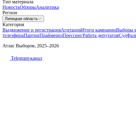
Тип материала
Новость
Обзоры
Аналитика
Регион
Липецкая область
Категория
Выдвижение и регистрация
Агитация
Итоги кампании
Выборы 
телеэфира
Партии
Праймериз
Прессинг
Работа депутатов
Суд
Фал
Атлас Выборов, 2025–2026
Telegram-канал