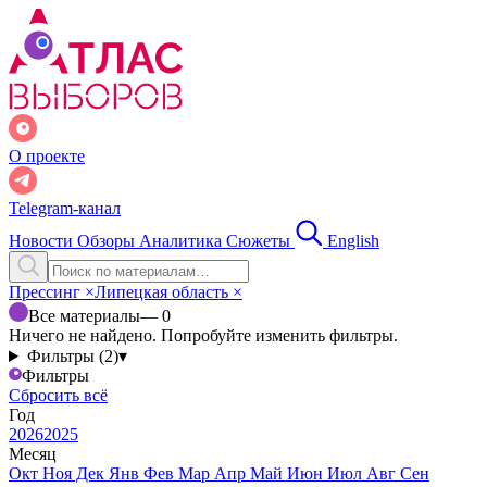
О проекте
Telegram-канал
Новости
Обзоры
Аналитика
Сюжеты
English
Прессинг
×
Липецкая область
×
Все материалы
— 0
Ничего не найдено. Попробуйте изменить фильтры.
Фильтры (2)
▾
Фильтры
Сбросить всё
Год
2026
2025
Месяц
Окт
Ноя
Дек
Янв
Фев
Мар
Апр
Май
Июн
Июл
Авг
Сен