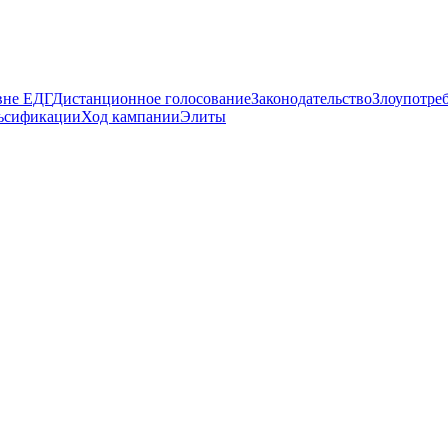
вне ЕДГ
Дистанционное голосование
Законодательство
Злоупотре
ьсификации
Ход кампании
Элиты