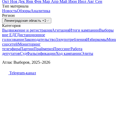
Окт
Ноя
Дек
Янв
Фев
Мар
Апр
Май
Июн
Июл
Авг
Сен
Тип материала
Новость
Обзоры
Аналитика
Регион
Ленинградская область +1
Категория
Выдвижение и регистрация
Агитация
Итоги кампании
Выборы
вне ЕДГ
Дистанционное
голосование
Законодательство
Злоупотребления
Избиркомы
Мони
соцсетей
Мониторинг
телеэфира
Партии
Праймериз
Прессинг
Работа
депутатов
Суд
Фальсификации
Ход кампании
Элиты
Атлас Выборов, 2025–2026
Telegram-канал