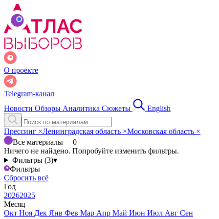
О проекте
Telegram-канал
Новости
Обзоры
Аналитика
Сюжеты
English
Прессинг
×
Ленинградская область
×
Московская область
×
Все материалы
— 0
Ничего не найдено. Попробуйте изменить фильтры.
Фильтры (3)
▾
Фильтры
Сбросить всё
Год
2026
2025
Месяц
Окт
Ноя
Дек
Янв
Фев
Мар
Апр
Май
Июн
Июл
Авг
Сен