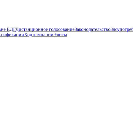
вне ЕДГ
Дистанционное голосование
Законодательство
Злоупотре
ьсификации
Ход кампании
Элиты