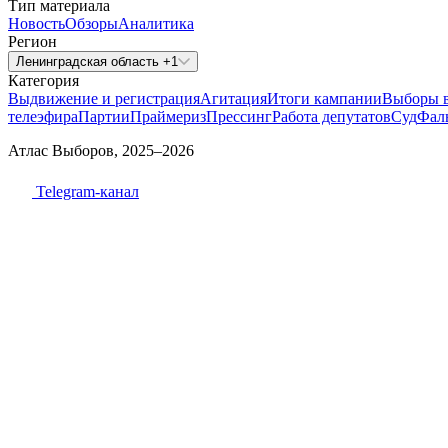
Тип материала
Новость
Обзоры
Аналитика
Регион
Ленинградская область +1
Категория
Выдвижение и регистрация
Агитация
Итоги кампании
Выборы 
телеэфира
Партии
Праймериз
Прессинг
Работа депутатов
Суд
Фал
Атлас Выборов, 2025–2026
Telegram-канал