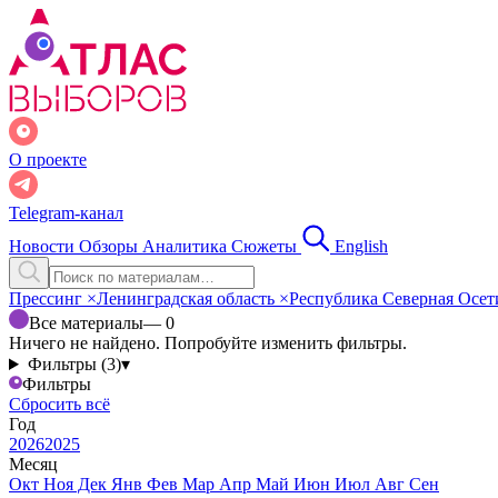
О проекте
Telegram-канал
Новости
Обзоры
Аналитика
Сюжеты
English
Прессинг
×
Ленинградская область
×
Республика Северная Осе
Все материалы
— 0
Ничего не найдено. Попробуйте изменить фильтры.
Фильтры (3)
▾
Фильтры
Сбросить всё
Год
2026
2025
Месяц
Окт
Ноя
Дек
Янв
Фев
Мар
Апр
Май
Июн
Июл
Авг
Сен