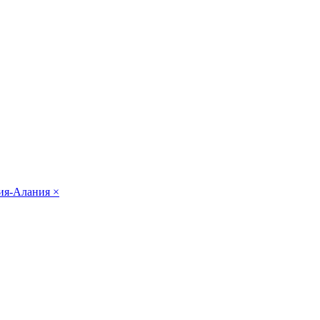
тия-Алания
×