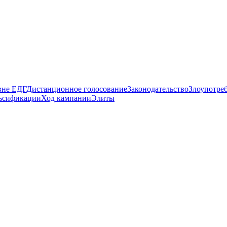
вне ЕДГ
Дистанционное голосование
Законодательство
Злоупотре
ьсификации
Ход кампании
Элиты