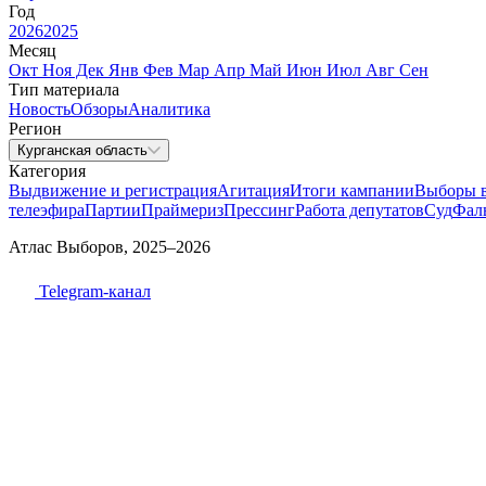
Год
2026
2025
Месяц
Окт
Ноя
Дек
Янв
Фев
Мар
Апр
Май
Июн
Июл
Авг
Сен
Тип материала
Новость
Обзоры
Аналитика
Регион
Курганская область
Категория
Выдвижение и регистрация
Агитация
Итоги кампании
Выборы 
телеэфира
Партии
Праймериз
Прессинг
Работа депутатов
Суд
Фал
Атлас Выборов, 2025–2026
Telegram-канал