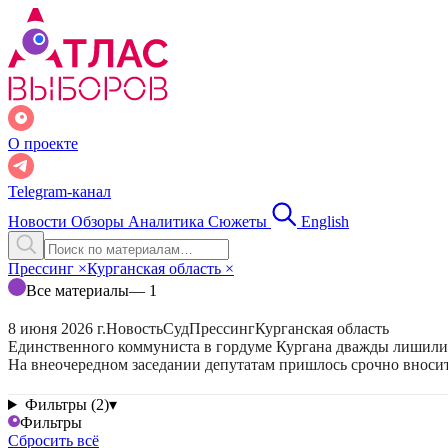
О проекте
Telegram-канал
Новости
Обзоры
Аналитика
Сюжеты
English
Прессинг
×
Курганская область
×
Все материалы
— 1
8 июня 2026 г.
Новость
Суд
Прессинг
Курганская область
Единственного коммуниста в гордуме Кургана дважды лишил
На внеочередном заседании депутатам пришлось срочно вноси
Фильтры (2)
▾
Фильтры
Сбросить всё