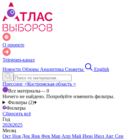
О проекте
Telegram-канал
Новости
Обзоры
Аналитика
Сюжеты
English
Прессинг
×
Костромская область
×
Все материалы
— 0
Ничего не найдено. Попробуйте изменить фильтры.
Фильтры (2)
▾
Фильтры
Сбросить всё
Год
2026
2025
Месяц
Окт
Ноя
Дек
Янв
Фев
Мар
Апр
Май
Июн
Июл
Авг
Сен