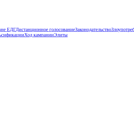
вне ЕДГ
Дистанционное голосование
Законодательство
Злоупотре
ьсификации
Ход кампании
Элиты