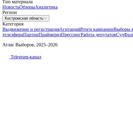
Тип материала
Новость
Обзоры
Аналитика
Регион
Костромская область
Категория
Выдвижение и регистрация
Агитация
Итоги кампании
Выборы 
телеэфира
Партии
Праймериз
Прессинг
Работа депутатов
Суд
Фал
Атлас Выборов, 2025–2026
Telegram-канал