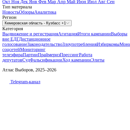
Окт
Ноя
Дек
Янв
Фев
Мар
Апр
Май
Июн
Июл
Авг
Сен
Тип материала
Новость
Обзоры
Аналитика
Регион
Кемеровская область - Кузбасс +1
Категория
Выдвижение и регистрация
Агитация
Итоги кампании
Выборы
вне ЕДГ
Дистанционное
голосование
Законодательство
Злоупотребления
Избиркомы
Мони
соцсетей
Мониторинг
телеэфира
Партии
Праймериз
Прессинг
Работа
депутатов
Суд
Фальсификации
Ход кампании
Элиты
Атлас Выборов, 2025–2026
Telegram-канал