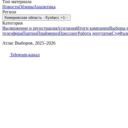
Тип материала
Новость
Обзоры
Аналитика
Регион
Кемеровская область - Кузбасс +1
Категория
Выдвижение и регистрация
Агитация
Итоги кампании
Выборы 
телеэфира
Партии
Праймериз
Прессинг
Работа депутатов
Суд
Фал
Атлас Выборов, 2025–2026
Telegram-канал