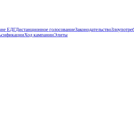
вне ЕДГ
Дистанционное голосование
Законодательство
Злоупотре
ьсификации
Ход кампании
Элиты