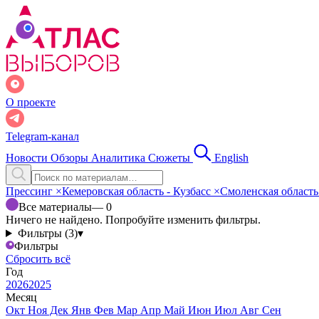
О проекте
Telegram-канал
Новости
Обзоры
Аналитика
Сюжеты
English
Прессинг
×
Кемеровская область - Кузбасс
×
Смоленская област
Все материалы
— 0
Ничего не найдено. Попробуйте изменить фильтры.
Фильтры (3)
▾
Фильтры
Сбросить всё
Год
2026
2025
Месяц
Окт
Ноя
Дек
Янв
Фев
Мар
Апр
Май
Июн
Июл
Авг
Сен