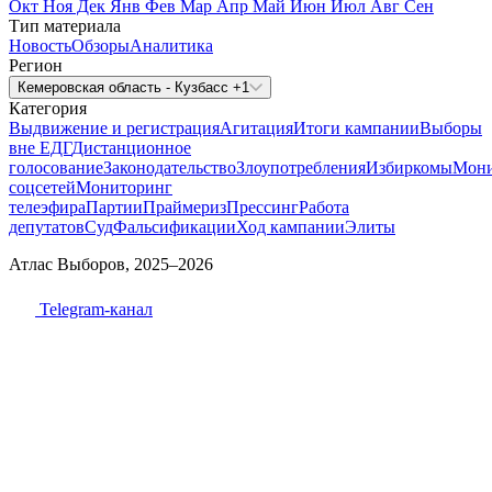
Окт
Ноя
Дек
Янв
Фев
Мар
Апр
Май
Июн
Июл
Авг
Сен
Тип материала
Новость
Обзоры
Аналитика
Регион
Кемеровская область - Кузбасс +1
Категория
Выдвижение и регистрация
Агитация
Итоги кампании
Выборы
вне ЕДГ
Дистанционное
голосование
Законодательство
Злоупотребления
Избиркомы
Мони
соцсетей
Мониторинг
телеэфира
Партии
Праймериз
Прессинг
Работа
депутатов
Суд
Фальсификации
Ход кампании
Элиты
Атлас Выборов, 2025–2026
Telegram-канал