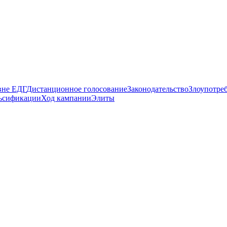
вне ЕДГ
Дистанционное голосование
Законодательство
Злоупотре
ьсификации
Ход кампании
Элиты