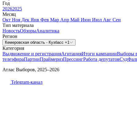
Год
2026
2025
Месяц
Окт
Ноя
Дек
Янв
Фев
Мар
Апр
Май
Июн
Июл
Авг
Сен
Тип материала
Новость
Обзоры
Аналитика
Регион
Кемеровская область - Кузбасс +1
Категория
Выдвижение и регистрация
Агитация
Итоги кампании
Выборы 
телеэфира
Партии
Праймериз
Прессинг
Работа депутатов
Суд
Фал
Атлас Выборов, 2025–2026
Telegram-канал