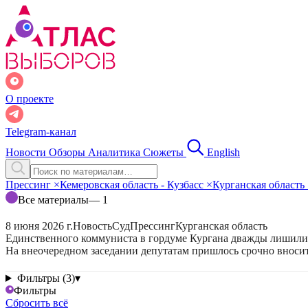
О проекте
Telegram-канал
Новости
Обзоры
Аналитика
Сюжеты
English
Прессинг
×
Кемеровская область - Кузбасс
×
Курганская область
Все материалы
— 1
8 июня 2026 г.
Новость
Суд
Прессинг
Курганская область
Единственного коммуниста в гордуме Кургана дважды лишил
На внеочередном заседании депутатам пришлось срочно вноси
Фильтры (3)
▾
Фильтры
Сбросить всё