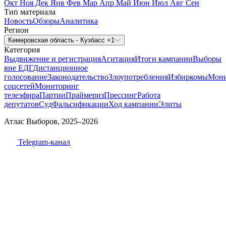
Окт
Ноя
Дек
Янв
Фев
Мар
Апр
Май
Июн
Июл
Авг
Сен
Тип материала
Новость
Обзоры
Аналитика
Регион
Кемеровская область - Кузбасс +1
Категория
Выдвижение и регистрация
Агитация
Итоги кампании
Выборы
вне ЕДГ
Дистанционное
голосование
Законодательство
Злоупотребления
Избиркомы
Мони
соцсетей
Мониторинг
телеэфира
Партии
Праймериз
Прессинг
Работа
депутатов
Суд
Фальсификации
Ход кампании
Элиты
Атлас Выборов, 2025–2026
Telegram-канал