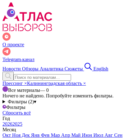
О проекте
Telegram-канал
Новости
Обзоры
Аналитика
Сюжеты
English
Прессинг
×
Калининградская область
×
Все материалы
— 0
Ничего не найдено. Попробуйте изменить фильтры.
Фильтры (2)
▾
Фильтры
Сбросить всё
Год
2026
2025
Месяц
Окт
Ноя
Дек
Янв
Фев
Мар
Апр
Май
Июн
Июл
Авг
Сен