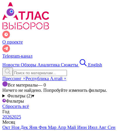
О проекте
Telegram-канал
Новости
Обзоры
Аналитика
Сюжеты
English
Прессинг
×
Республика Алтай
×
Все материалы
— 0
Ничего не найдено. Попробуйте изменить фильтры.
Фильтры (2)
▾
Фильтры
Сбросить всё
Год
2026
2025
Месяц
Окт
Ноя
Дек
Янв
Фев
Мар
Апр
Май
Июн
Июл
Авг
Сен