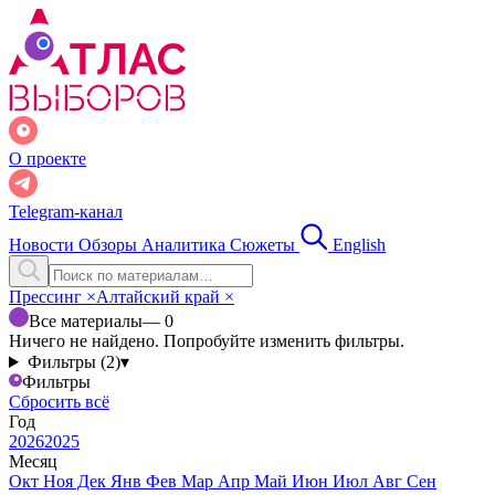
О проекте
Telegram-канал
Новости
Обзоры
Аналитика
Сюжеты
English
Прессинг
×
Алтайский край
×
Все материалы
— 0
Ничего не найдено. Попробуйте изменить фильтры.
Фильтры (2)
▾
Фильтры
Сбросить всё
Год
2026
2025
Месяц
Окт
Ноя
Дек
Янв
Фев
Мар
Апр
Май
Июн
Июл
Авг
Сен