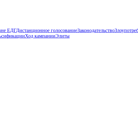
вне ЕДГ
Дистанционное голосование
Законодательство
Злоупотре
ьсификации
Ход кампании
Элиты