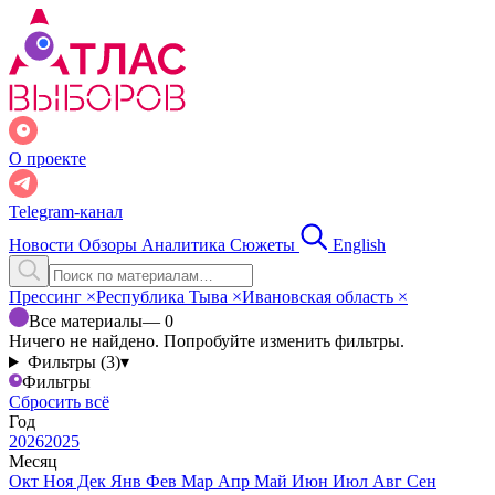
О проекте
Telegram-канал
Новости
Обзоры
Аналитика
Сюжеты
English
Прессинг
×
Республика Тыва
×
Ивановская область
×
Все материалы
— 0
Ничего не найдено. Попробуйте изменить фильтры.
Фильтры (3)
▾
Фильтры
Сбросить всё
Год
2026
2025
Месяц
Окт
Ноя
Дек
Янв
Фев
Мар
Апр
Май
Июн
Июл
Авг
Сен