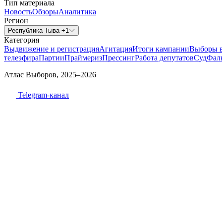
Тип материала
Новость
Обзоры
Аналитика
Регион
Республика Тыва +1
Категория
Выдвижение и регистрация
Агитация
Итоги кампании
Выборы 
телеэфира
Партии
Праймериз
Прессинг
Работа депутатов
Суд
Фал
Атлас Выборов, 2025–2026
Telegram-канал