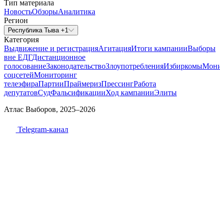
Тип материала
Новость
Обзоры
Аналитика
Регион
Республика Тыва +1
Категория
Выдвижение и регистрация
Агитация
Итоги кампании
Выборы
вне ЕДГ
Дистанционное
голосование
Законодательство
Злоупотребления
Избиркомы
Мони
соцсетей
Мониторинг
телеэфира
Партии
Праймериз
Прессинг
Работа
депутатов
Суд
Фальсификации
Ход кампании
Элиты
Атлас Выборов, 2025–2026
Telegram-канал