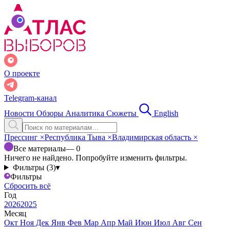
О проекте
Telegram-канал
Новости
Обзоры
Аналитика
Сюжеты
English
Прессинг
×
Республика Тыва
×
Владимирская область
×
Все материалы
— 0
Ничего не найдено. Попробуйте изменить фильтры.
Фильтры (3)
▾
Фильтры
Сбросить всё
Год
2026
2025
Месяц
Окт
Ноя
Дек
Янв
Фев
Мар
Апр
Май
Июн
Июл
Авг
Сен