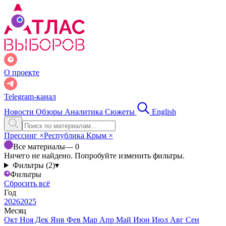
О проекте
Telegram-канал
Новости
Обзоры
Аналитика
Сюжеты
English
Прессинг
×
Республика Крым
×
Все материалы
— 0
Ничего не найдено. Попробуйте изменить фильтры.
Фильтры (2)
▾
Фильтры
Сбросить всё
Год
2026
2025
Месяц
Окт
Ноя
Дек
Янв
Фев
Мар
Апр
Май
Июн
Июл
Авг
Сен