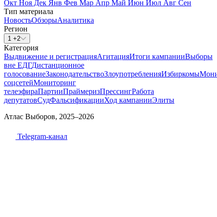
Окт
Ноя
Дек
Янв
Фев
Мар
Апр
Май
Июн
Июл
Авг
Сен
Тип материала
Новость
Обзоры
Аналитика
Регион
1 +2
Категория
Выдвижение и регистрация
Агитация
Итоги кампании
Выборы
вне ЕДГ
Дистанционное
голосование
Законодательство
Злоупотребления
Избиркомы
Мони
соцсетей
Мониторинг
телеэфира
Партии
Праймериз
Прессинг
Работа
депутатов
Суд
Фальсификации
Ход кампании
Элиты
Атлас Выборов, 2025–2026
Telegram-канал