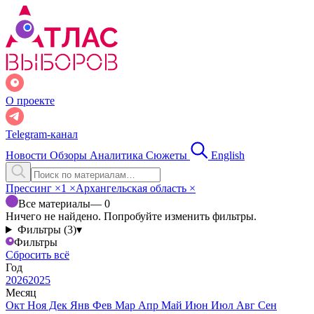
О проекте
Telegram-канал
Новости
Обзоры
Аналитика
Сюжеты
English
Прессинг
×
1
×
Архангельская область
×
Все материалы
— 0
Ничего не найдено. Попробуйте изменить фильтры.
Фильтры (3)
▾
Фильтры
Сбросить всё
Год
2026
2025
Месяц
Окт
Ноя
Дек
Янв
Фев
Мар
Апр
Май
Июн
Июл
Авг
Сен