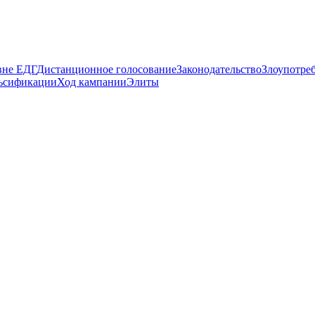
вне ЕДГ
Дистанционное голосование
Законодательство
Злоупотре
ьсификации
Ход кампании
Элиты