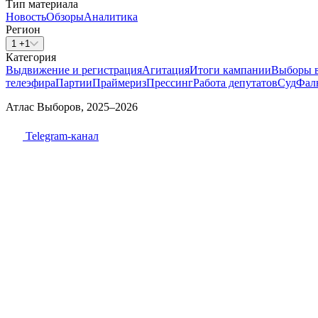
Тип материала
Новость
Обзоры
Аналитика
Регион
1 +1
Категория
Выдвижение и регистрация
Агитация
Итоги кампании
Выборы 
телеэфира
Партии
Праймериз
Прессинг
Работа депутатов
Суд
Фал
Атлас Выборов, 2025–2026
Telegram-канал