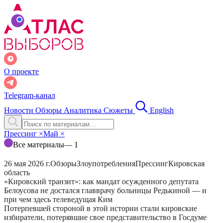
О проекте
Telegram-канал
Новости
Обзоры
Аналитика
Сюжеты
English
Прессинг
×
Май
×
Все материалы
— 1
26 мая 2026 г.
Обзоры
Злоупотребления
Прессинг
Кировская
область
«Кировский транзит»: как мандат осужденного депутата
Белоусова не достался главврачу больницы Редькиной — и
при чем здесь телеведущая Ким
Потерпевшей стороной в этой истории стали кировские
избиратели, потерявшие свое представительство в Госдуме