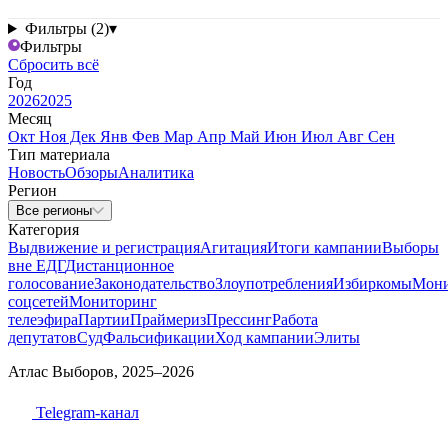
Фильтры (2)
▾
Фильтры
Сбросить всё
Год
2026
2025
Месяц
Окт
Ноя
Дек
Янв
Фев
Мар
Апр
Май
Июн
Июл
Авг
Сен
Тип материала
Новость
Обзоры
Аналитика
Регион
Все регионы
Категория
Выдвижение и регистрация
Агитация
Итоги кампании
Выборы
вне ЕДГ
Дистанционное
голосование
Законодательство
Злоупотребления
Избиркомы
Мони
соцсетей
Мониторинг
телеэфира
Партии
Праймериз
Прессинг
Работа
депутатов
Суд
Фальсификации
Ход кампании
Элиты
Атлас Выборов, 2025–2026
Telegram-канал