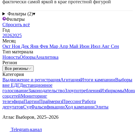
фактически самой яркой в крае протестной фигурой
Фильтры (2)
▾
Фильтры
Сбросить всё
Год
2026
2025
Месяц
Окт
Ноя
Дек
Янв
Фев
Мар
Апр
Май
Июн
Июл
Авг
Сен
Тип материала
Новость
Обзоры
Аналитика
Регион
Все регионы
Категория
Выдвижение и регистрация
Агитация
Итоги кампании
Выборы
вне ЕДГ
Дистанционное
голосование
Законодательство
Злоупотребления
Избиркомы
Мони
соцсетей
Мониторинг
телеэфира
Партии
Праймериз
Прессинг
Работа
депутатов
Суд
Фальсификации
Ход кампании
Элиты
Атлас Выборов, 2025–2026
Telegram-канал