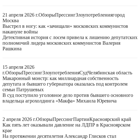
21 апреля 2026 г.
Обзоры
Прессинг
Злоупотребления
город
Москва
Выстрел в ногу: как «зачищали» московских коммунистов
накануне войны
Детективная история с лосем привела к лишению депутатских
полномочий лидера московских коммунистов Валерия
Рашкина
15 апреля 2026
г.
Обзоры
Прессинг
Злоупотребления
Суд
Челябинская область
Макаронный монстр: как миллиардная собственность
депутата и бывшего губернатора оказалась под контролем
семьи Патрушевых
В суд поступило уголовное дело против бывшего основного
владельца агрохолдинга «Макфа» Михаила Юревича
2 апреля 2026 г.
Обзоры
Прессинг
Партии
Красноярский край
Как пять лет оказывали давление на ЛДПР в Красноярском
крае
На протяжении десятилетия Александр Глисков стал