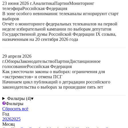
23 июня 2026 г.
Аналитика
Партии
Мониторинг
телеэфира
Российская Федерация
В зоне особого невнимания: телеканалы игнорируют старт
выборов
Отчёт о мониторинге федеральных телеканалов на первой
неделе избирательной кампании по выборам депутатов
Государственной думы Российской Федерации IX созыва,
назначенным на 20 сентября 2026 года
29 апреля 2026
г.
Обзоры
Законодательство
Партии
Дистанционное
голосование
Российская Федерация
Как ужесточали законы о выборах: ограничения для
«экстремистов» и отмена ПСГ
Начинаем цикл публикаций о деградации российского
законодательства о выборах за прошедшие пять лет
Фильтры (4)
▾
Фильтры
Сбросить всё
Год
2026
2025
Месяц