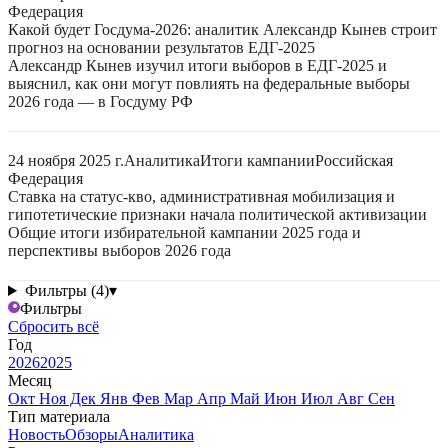
Федерация
Какой будет Госдума-2026: аналитик Александр Кынев строит
прогноз на основании результатов ЕДГ-2025
Александр Кынев изучил итоги выборов в ЕДГ-2025 и
выяснил, как они могут повлиять на федеральные выборы
2026 года — в Госдуму РФ
24 ноября 2025 г.
Аналитика
Итоги кампании
Российская
Федерация
Ставка на статус-кво, административная мобилизация и
гипотетические признаки начала политической активизации
Общие итоги избирательной кампании 2025 года и
перспективы выборов 2026 года
Фильтры (4)
▾
Фильтры
Сбросить всё
Год
2026
2025
Месяц
Окт
Ноя
Дек
Янв
Фев
Мар
Апр
Май
Июн
Июл
Авг
Сен
Тип материала
Новость
Обзоры
Аналитика