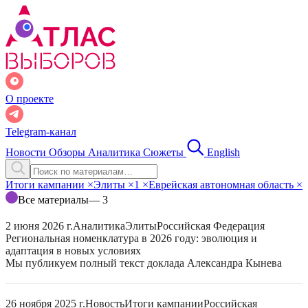
О проекте
Telegram-канал
Новости
Обзоры
Аналитика
Сюжеты
English
Итоги кампании
×
Элиты
×
1
×
Еврейская автономная область
×
Все материалы
— 3
2 июня 2026 г.
Аналитика
Элиты
Российская Федерация
Региональная номенклатура в 2026 году: эволюция и
адаптация в новых условиях
Мы публикуем полный текст доклада Александра Кынева
26 ноября 2025 г.
Новость
Итоги кампании
Российская