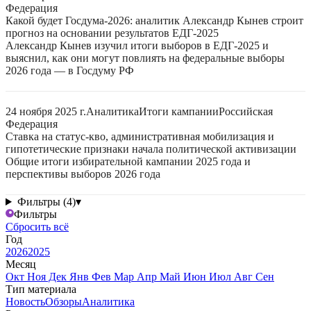
Федерация
Какой будет Госдума-2026: аналитик Александр Кынев строит
прогноз на основании результатов ЕДГ-2025
Александр Кынев изучил итоги выборов в ЕДГ-2025 и
выяснил, как они могут повлиять на федеральные выборы
2026 года — в Госдуму РФ
24 ноября 2025 г.
Аналитика
Итоги кампании
Российская
Федерация
Ставка на статус-кво, административная мобилизация и
гипотетические признаки начала политической активизации
Общие итоги избирательной кампании 2025 года и
перспективы выборов 2026 года
Фильтры (4)
▾
Фильтры
Сбросить всё
Год
2026
2025
Месяц
Окт
Ноя
Дек
Янв
Фев
Мар
Апр
Май
Июн
Июл
Авг
Сен
Тип материала
Новость
Обзоры
Аналитика