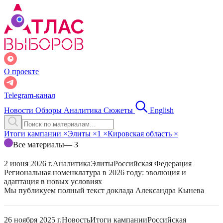
О проекте
Telegram-канал
Новости
Обзоры
Аналитика
Сюжеты
English
Итоги кампании
×
Элиты
×
1
×
Кировская область
×
Все материалы
— 3
2 июня 2026 г.
Аналитика
Элиты
Российская Федерация
Региональная номенклатура в 2026 году: эволюция и
адаптация в новых условиях
Мы публикуем полный текст доклада Александра Кынева
26 ноября 2025 г.
Новость
Итоги кампании
Российская