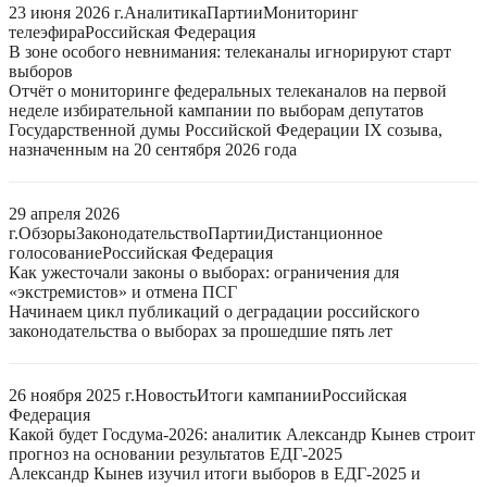
23 июня 2026 г.
Аналитика
Партии
Мониторинг
телеэфира
Российская Федерация
В зоне особого невнимания: телеканалы игнорируют старт
выборов
Отчёт о мониторинге федеральных телеканалов на первой
неделе избирательной кампании по выборам депутатов
Государственной думы Российской Федерации IX созыва,
назначенным на 20 сентября 2026 года
29 апреля 2026
г.
Обзоры
Законодательство
Партии
Дистанционное
голосование
Российская Федерация
Как ужесточали законы о выборах: ограничения для
«экстремистов» и отмена ПСГ
Начинаем цикл публикаций о деградации российского
законодательства о выборах за прошедшие пять лет
26 ноября 2025 г.
Новость
Итоги кампании
Российская
Федерация
Какой будет Госдума-2026: аналитик Александр Кынев строит
прогноз на основании результатов ЕДГ-2025
Александр Кынев изучил итоги выборов в ЕДГ-2025 и