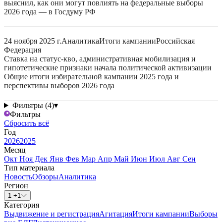
выяснил, как они могут повлиять на федеральные выборы
2026 года — в Госдуму РФ
24 ноября 2025 г.
Аналитика
Итоги кампании
Российская
Федерация
Ставка на статус-кво, административная мобилизация и
гипотетические признаки начала политической активизации
Общие итоги избирательной кампании 2025 года и
перспективы выборов 2026 года
Фильтры (4)
▾
Фильтры
Сбросить всё
Год
2026
2025
Месяц
Окт
Ноя
Дек
Янв
Фев
Мар
Апр
Май
Июн
Июл
Авг
Сен
Тип материала
Новость
Обзоры
Аналитика
Регион
1 +1
Категория
Выдвижение и регистрация
Агитация
Итоги кампании
Выборы