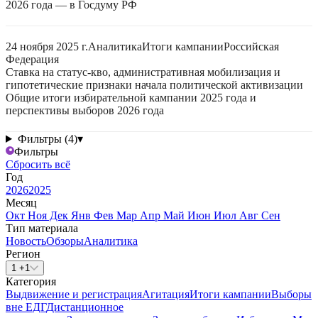
2026 года — в Госдуму РФ
24 ноября 2025 г.
Аналитика
Итоги кампании
Российская
Федерация
Ставка на статус-кво, административная мобилизация и
гипотетические признаки начала политической активизации
Общие итоги избирательной кампании 2025 года и
перспективы выборов 2026 года
Фильтры (4)
▾
Фильтры
Сбросить всё
Год
2026
2025
Месяц
Окт
Ноя
Дек
Янв
Фев
Мар
Апр
Май
Июн
Июл
Авг
Сен
Тип материала
Новость
Обзоры
Аналитика
Регион
1 +1
Категория
Выдвижение и регистрация
Агитация
Итоги кампании
Выборы
вне ЕДГ
Дистанционное