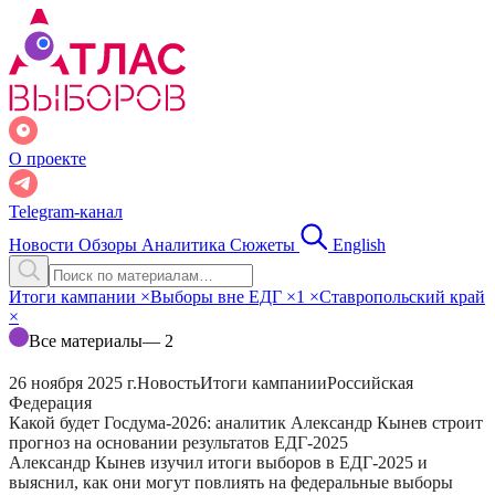
О проекте
Telegram-канал
Новости
Обзоры
Аналитика
Сюжеты
English
Итоги кампании
×
Выборы вне ЕДГ
×
1
×
Ставропольский край
×
Все материалы
— 2
26 ноября 2025 г.
Новость
Итоги кампании
Российская
Федерация
Какой будет Госдума-2026: аналитик Александр Кынев строит
прогноз на основании результатов ЕДГ-2025
Александр Кынев изучил итоги выборов в ЕДГ-2025 и
выяснил, как они могут повлиять на федеральные выборы