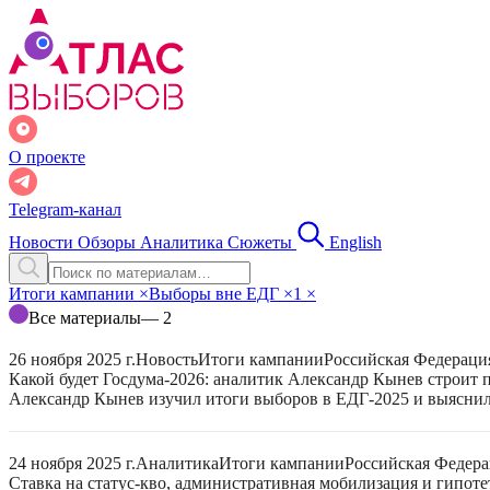
О проекте
Telegram-канал
Новости
Обзоры
Аналитика
Сюжеты
English
Итоги кампании
×
Выборы вне ЕДГ
×
1
×
Все материалы
— 2
26 ноября 2025 г.
Новость
Итоги кампании
Российская Федераци
Какой будет Госдума-2026: аналитик Александр Кынев строит 
Александр Кынев изучил итоги выборов в ЕДГ-2025 и выяснил
24 ноября 2025 г.
Аналитика
Итоги кампании
Российская Федер
Ставка на статус-кво, административная мобилизация и гипот