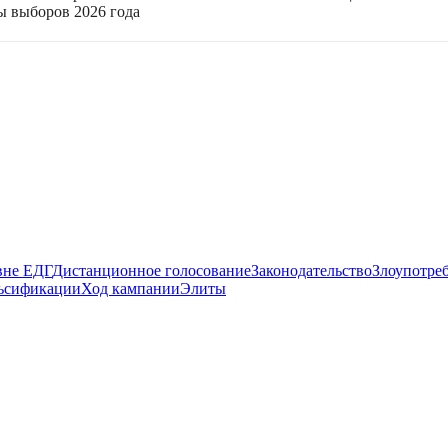
ы выборов 2026 года
вне ЕДГ
Дистанционное голосование
Законодательство
Злоупотре
ьсификации
Ход кампании
Элиты