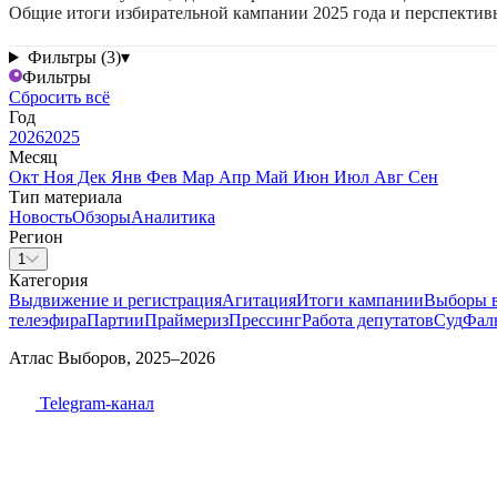
Общие итоги избирательной кампании 2025 года и перспектив
Фильтры (3)
▾
Фильтры
Сбросить всё
Год
2026
2025
Месяц
Окт
Ноя
Дек
Янв
Фев
Мар
Апр
Май
Июн
Июл
Авг
Сен
Тип материала
Новость
Обзоры
Аналитика
Регион
1
Категория
Выдвижение и регистрация
Агитация
Итоги кампании
Выборы 
телеэфира
Партии
Праймериз
Прессинг
Работа депутатов
Суд
Фал
Атлас Выборов, 2025–2026
Telegram-канал