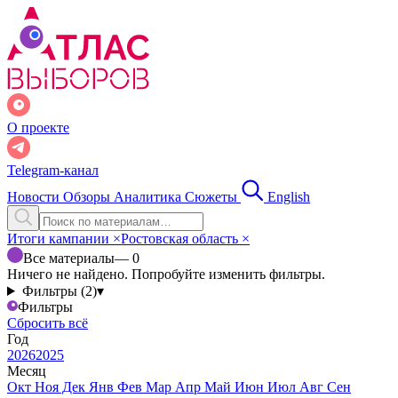
О проекте
Telegram-канал
Новости
Обзоры
Аналитика
Сюжеты
English
Итоги кампании
×
Ростовская область
×
Все материалы
— 0
Ничего не найдено. Попробуйте изменить фильтры.
Фильтры (2)
▾
Фильтры
Сбросить всё
Год
2026
2025
Месяц
Окт
Ноя
Дек
Янв
Фев
Мар
Апр
Май
Июн
Июл
Авг
Сен