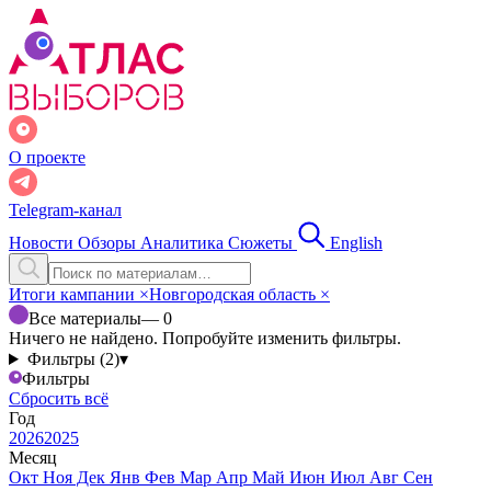
О проекте
Telegram-канал
Новости
Обзоры
Аналитика
Сюжеты
English
Итоги кампании
×
Новгородская область
×
Все материалы
— 0
Ничего не найдено. Попробуйте изменить фильтры.
Фильтры (2)
▾
Фильтры
Сбросить всё
Год
2026
2025
Месяц
Окт
Ноя
Дек
Янв
Фев
Мар
Апр
Май
Июн
Июл
Авг
Сен