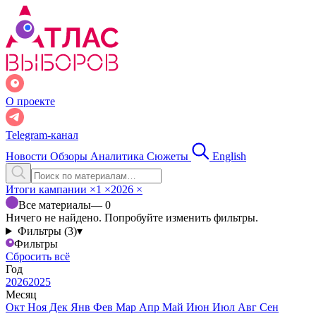
О проекте
Telegram-канал
Новости
Обзоры
Аналитика
Сюжеты
English
Итоги кампании
×
1
×
2026
×
Все материалы
— 0
Ничего не найдено. Попробуйте изменить фильтры.
Фильтры (3)
▾
Фильтры
Сбросить всё
Год
2026
2025
Месяц
Окт
Ноя
Дек
Янв
Фев
Мар
Апр
Май
Июн
Июл
Авг
Сен