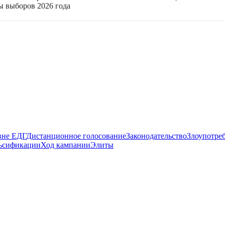
ы выборов 2026 года
вне ЕДГ
Дистанционное голосование
Законодательство
Злоупотре
ьсификации
Ход кампании
Элиты