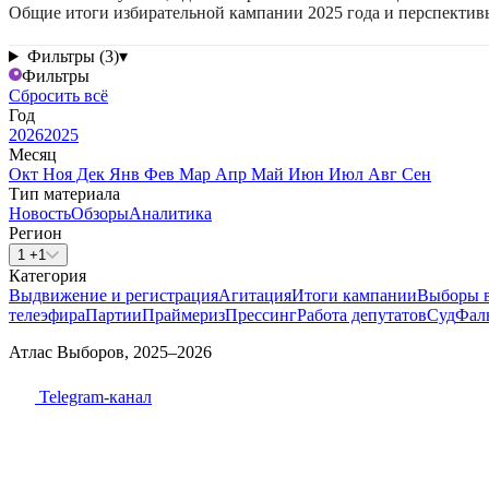
Общие итоги избирательной кампании 2025 года и перспектив
Фильтры (3)
▾
Фильтры
Сбросить всё
Год
2026
2025
Месяц
Окт
Ноя
Дек
Янв
Фев
Мар
Апр
Май
Июн
Июл
Авг
Сен
Тип материала
Новость
Обзоры
Аналитика
Регион
1 +1
Категория
Выдвижение и регистрация
Агитация
Итоги кампании
Выборы 
телеэфира
Партии
Праймериз
Прессинг
Работа депутатов
Суд
Фал
Атлас Выборов, 2025–2026
Telegram-канал