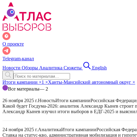
О проекте
Telegram-канал
Новости
Обзоры
Аналитика
Сюжеты
English
Итоги кампании
×
1
×
Ханты-Мансийский автономный округ
×
Все материалы
— 2
26 ноября 2025 г.
Новость
Итоги кампании
Российская Федераци
Какой будет Госдума-2026: аналитик Александр Кынев строит 
Александр Кынев изучил итоги выборов в ЕДГ-2025 и выяснил
24 ноября 2025 г.
Аналитика
Итоги кампании
Российская Федер
Ставка на статус-кво, административная мобилизация и гипот