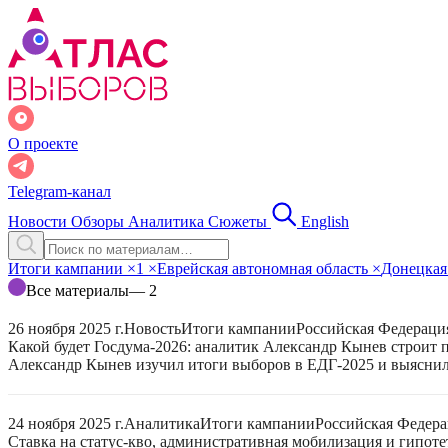
О проекте
Telegram-канал
Новости
Обзоры
Аналитика
Сюжеты
English
Итоги кампании
×
1
×
Еврейская автономная область
×
Донецкая
Все материалы
— 2
26 ноября 2025 г.
Новость
Итоги кампании
Российская Федераци
Какой будет Госдума-2026: аналитик Александр Кынев строит 
Александр Кынев изучил итоги выборов в ЕДГ-2025 и выяснил
24 ноября 2025 г.
Аналитика
Итоги кампании
Российская Федер
Ставка на статус-кво, административная мобилизация и гипот