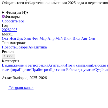
Общие итоги избирательной кампании 2025 года и перспектив
Фильтры (4)
▾
Фильтры
Сбросить всё
Год
2026
2025
Месяц
Окт
Ноя
Дек
Янв
Фев
Мар
Апр
Май
Июн
Июл
Авг
Сен
Тип материала
Новость
Обзоры
Аналитика
Регион
1 +2
Категория
Выдвижение и регистрация
Агитация
Итоги кампании
Выборы 
телеэфира
Партии
Праймериз
Прессинг
Работа депутатов
Суд
Фал
Атлас Выборов, 2025–2026
Telegram-канал