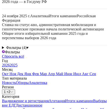
2026 года — в Госдуму РФ
24 ноября 2025 г.
Аналитика
Итоги кампании
Российская
Федерация
Ставка на статус-кво, административная мобилизация и
гипотетические признаки начала политической активизации
Общие итоги избирательной кампании 2025 года и
перспективы выборов 2026 года
Фильтры (4)
▾
Фильтры
Сбросить всё
Год
2026
2025
Месяц
Окт
Ноя
Дек
Янв
Фев
Мар
Апр
Май
Июн
Июл
Авг
Сен
Тип материала
Новость
Обзоры
Аналитика
Регион
1 +2
Категория
Выдвижение и регистрация
Агитация
Итоги кампании
Выборы
вне ЕДГ
Дистанционное